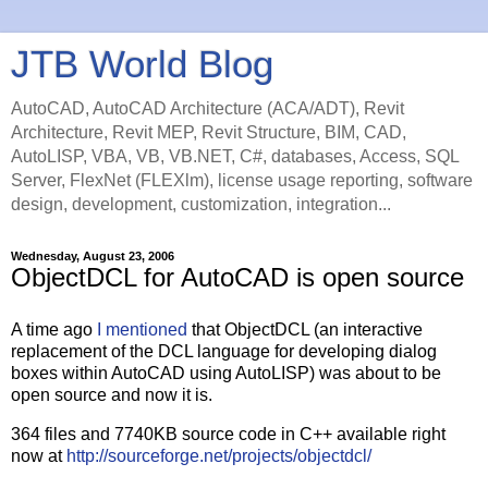
JTB World Blog
AutoCAD, AutoCAD Architecture (ACA/ADT), Revit
Architecture, Revit MEP, Revit Structure, BIM, CAD,
AutoLISP, VBA, VB, VB.NET, C#, databases, Access, SQL
Server, FlexNet (FLEXlm), license usage reporting, software
design, development, customization, integration...
Wednesday, August 23, 2006
ObjectDCL for AutoCAD is open source
A time ago
I mentioned
that ObjectDCL (an interactive
replacement of the DCL language for developing dialog
boxes within AutoCAD using AutoLISP) was about to be
open source and now it is.
364 files and 7740KB source code in C++ available right
now at
http://sourceforge.net/projects/objectdcl/